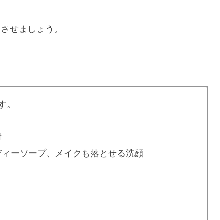
復させましょう。
す。
着
ディーソープ、メイクも落とせる洗顔